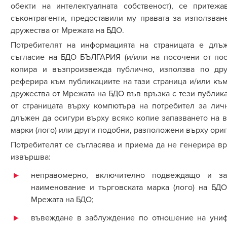
обекти на интелектуалната собственост), се прите
съконтрагенти, предоставили му правата за използван
дружества от
М
режа
та
на БДО
.
Потребителят на информацията на страницата е длъ
съгласие на БДО БЪЛГАРИЯ (и/или на посочени от пос
копира и възпроизвежда публично, използва по дру
реферира към публикациите на тази страница и/или къ
дружества от
М
режа
та
на БДО
във връзка с тези публик
от страницата върху компютъра на потребител за лич
длъжен да осигури върху всяко копие запазването на в
марки (лого) или други подобни, разположени върху ори
Потребителят се съгласява и приема да не генерира вр
извършва:
неправомерно, включително подвеждащо и за
наименование и търговската марка (лого) на БД
Мрежата на БДО;
въвеждане в заблуждение по отношение на унифи