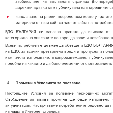
заобикаляне на заглавната страница (homepage
директни връзки към публикувана на вътрешните с
използване на рамки, посредством които у третите
материали от този сайт са част от сайта на потребите
БДО БЪЛГАРИЯ си запазва правото да изисква от в
категорията на описаните по-горе, да заличи незабавно т
Всеки потребител е длъжен да обезщети БДО БЪЛГАРИЯ,
на БДО
,
за всички претърпени вреди и пропуснати полз
към и/или използване, възпроизвеждане, публикуване
подобни на каквито и да било елементи от съдържанието 
Промени в Условията за ползване
Настоящите Условия за ползване периодично могат
Съобщение за такава промяна ще бъде направено
актуализация. Насърчаваме потребителите редовно да п
на нашата Интернет страница.