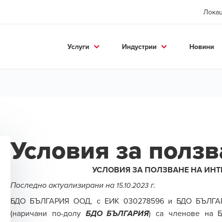
Лока
Услуги
Индустрии
Новини
Условия за ползв
УСЛОВИЯ ЗА ПОЛЗВАНЕ НА ИНТ
Последно актуализирани на
г.
15.10.2023
БДО БЪЛГАРИЯ ООД
,
с ЕИК
030278596
и
БДО БЪЛГА
(наричани по-долу
)
са
член
ове
на Б
БДО
БЪЛГАРИЯ