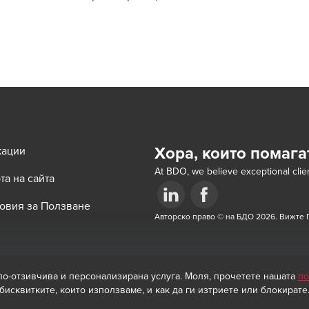
Хора, които помага
кации
At BDO, we believe exceptional clien
та на сайта
овия за Ползване
Opens in a new window/tab
Авторско право © на БДО 2026. Вижте 
Opens in a new window/tab
 по-отзивчива и персонализирана услуга. Моля, прочетете нашата
по
бисквитките, които използваме, и как да ги изтриете или блокирате