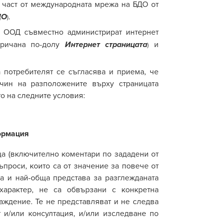
част от международната мрежа на БДО от
.
ДО
)
 ООД
съвместно администрират
интернет
аричана по-долу
и
Интернет страницата
)
 потребителят се съгласява и приема, че
чин на разположените върху страницата
о на следните условия:
ормация
ца (включително коментари по зададени от
ъпроси, които са от значение за повече от
а и най-обща представа за разглежданата
характер, не са обвързани с конкретна
аждение. Те не представляват и не следва
 и/или консултация, и/или изследване по