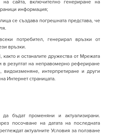
) на сайта, включително генериране на
траници информация;
 лица се създава погрешната представа, че
ля.
секи потребител, генерирал връзки от
ези връзки.
 както и останалите дружества от
М
режа
та
и в резултат на неправомерно рефериране
, видоизменяне, интерпретиране и други
на Интернет страницата.
 да бъдат променяни и актуализирани.
чрез
посочване на датата на последната
реглеждат актуалните Условия за ползване