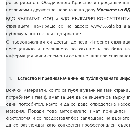
регистрирано в Обединеното Кралство
и
представлява
т
независими дружества
наричана по-долу
(
Мрежата на Б
БДО БЪЛГАРИЯ ООД и
БДО БЪЛГАРИЯ КОНСУЛТАНТИ
страницата, намираща се на адрес:
www.
afa.bg
н
bdo
(
публикуваното на нея съдържание.
С първоначалния си достъп до тази Интернет страница
посещенията и ползването по какъвто и да било на
информация и/или елементи се извършват при спазванет
Естество и предназначение на публикуваната инф
Всички материали, които са публикувани на тази страни
потребители теми), имат за цел да се акцентира върху в
един потребител, както и да се даде определена насок
материя. Поради това материалите имат принципен 
фактология и се предоставят без заплащане на възнагр
да се разглеждат като конкретен професионален съвет