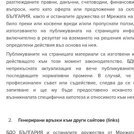
разглежданите правни, данъчни, счетоводни, финансови
въпроси, нито като оферта или предложение за скл
БЪЛГАРИЯ, както и останалите дружества от
М
режа
та
на
било преки или косвени вреди и/или пропуснати ползи,
използването на публикуваната на страницата ин
включително в резултат на вземането на решения и/и
определени действия въз основа на нея.
Публикуваните на страницата материали са изготвени
действащото към този момент законодателство. 
непрекъсната актуализация на вече публикуванит
последващите нормативни промени. В случай, че 
професионален съвет или съдействие, следва да се
запитване и ще му бъде предоставено исканото 
възникналата специфична хипотеза и относимото към нея
Генерирани връзки към други сайтове (links)
БДО БЪЛГАРИЯ и останалите дружества от
М
режа
т