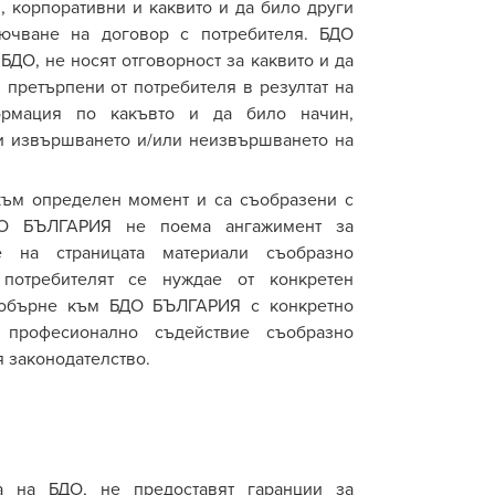
, корпоративни и каквито и да било други
ючване на договор с потребителя. БДО
 БДО
,
не носят отговорност за каквито и да
 претърпени от потребителя в резултат на
формация по какъвто и да било начин,
ли извършването и/или неизвършването на
 към определен момент и са съобразени с
БДО БЪЛГАРИЯ не поема ангажимент за
е на страницата материали съобразно
потребителят се нуждае от конкретен
 обърне към БДО БЪЛГАРИЯ с конкретно
професионално съдействие съобразно
 законодателство.
а
на БДО
,
не предоставят гаранции за