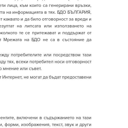
ти лица, към които са генерирани връзки,
остта на информацията в тях. БДО БЪЛГАРИЯ,
т каквато и да било отговорност за вреди и
езултат на липсата или използването на
колкото те се притежават и поддържат от
от
М
режа
та
на БДО
не са в състояние да
ежду потребителите или посредством тази
у тях, всеки потребител носи отговорност
о мнение или съвет.
т Интернет, не могат да бъдат предоставени
ентите, включени в съдържанието на тази
, форми, изображения, текст, звук и други