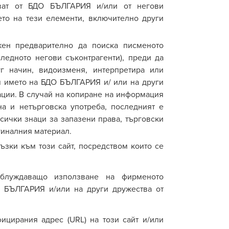
жават от БДО БЪЛГАРИЯ и/или от негови
ето на тези елементи
,
включително други
жен предварително да поиска писменото
ледното негови съконтрагенти), преди да
г начин, видоизменя, интерпретира или
м името на БДО БЪЛГАРИЯ и/ или на други
ации. В случай на копиране на информация
на и нетърговска употреба, последният е
сички знаци за запазени права, търговски
гиналния материал.
ъзки към този сайт, посредством които се
блуждаващо използване на фирменото
О БЪЛГАРИЯ и/или на други дружества от
цирания адрес (URL) на този сайт и/или