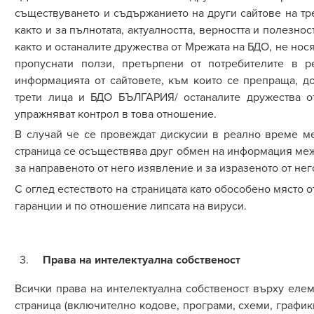
съществуването и съдържанието на други сайтове на тре
както и за пълнотата, актуалността, верността и полезн
както и останалите дружества от
М
режа
та
на БДО
,
не нося
пропуснати ползи, претърпени от потребителите в р
информацията от сайтовете, към които се препраща, до
трети лица и БДО БЪЛГАРИЯ/ останалите дружества 
упражняват контрол в това отношение.
В случай че се провеждат дискусии в реално време м
страница се осъществява друг обмен на информация межд
за направеното от него изявление и за изразеното от нег
С оглед естеството на страницата като обособено място о
гаранции и по отношение липсата на вируси.
Права на интелектуална собственост
Всички права на интелектуална собственост върху елем
страница (включително кодове, програми, схеми, графики